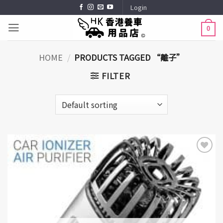
Skip
Login
to
0
content
HOME
/
PRODUCTS TAGGED “離子”
FILTER
Add to
Wishlist