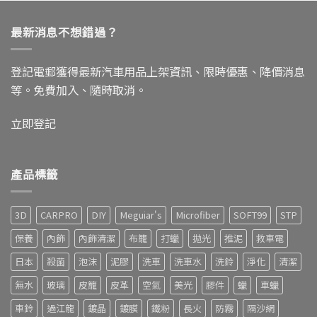
最新消息不想錯過？
登記電郵獲得最新汽車用品上架資訊、限時優惠、降價消息
等。免費加入、隨時取消。
立即登記
產品標籤
3D
CARPRO
DIY
Meguiar's
Microfiber
SOFT99
STP
保養
內飾
內飾清潔
布籠
打蠟
拋光
推泥
救車電
日本
殺菌
泡沫
泥膠
洗車
洗車水
洗鈴
淨化
清潔
無水
玻璃
皮籠
皮革
空氣
美光
膠件
蠟
車蠟
車鈴
過江龍
鍍晶
鍍膜
鐵粉
長火
防霧
隔沙網