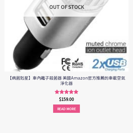
OUT OF STOCK
【病菌剋星】車內離子殺菌器 美國Amazon官方推薦的車載空氣
淨化器
$
159.00
Rated
5
out of 5
READ MORE