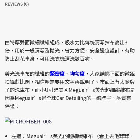
REVIEWS (0)
由特厚雙面微細纖維組成，吸水力比傳统清潔抹布高出3
倍，用於一般清潔及拋光，省力方便。安全邊位設計，有助
防止刮花車身，可用洗衣機清洗數百次。
美光洗車布的纖維的
緊密度
、
均勻度
，大家請睇下面的微距
拍攝對比圖，相信唔需要用文字再說明了。市面上有太多牌
子的洗車布，而小U引進美國Meguair’s美光超細纖維布是
因為Meguair’s是全球Car Detailing的一線牌子，品質有
保證：
左邊：Meguair’s美光的超細纖維布 （看上去毛茸茸，