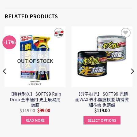
RELATED PRODUCTS
-17%
Add to
Add to
Wishlist
Wishlist
OUT OF STOCK
【瞬速耐久】 SOFT99 Rain
【分子拋光】 SOFT99 光鏡
Drop 全車通用 史上最易用
面WAX 去小傷痕軟臘 填補微
鍍膜
細花痕 免落蠟
$
119.00
$
99.00
$
119.00
READ MORE
SELECT OPTIONS