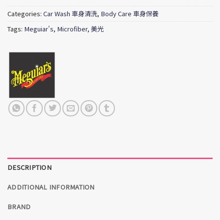
Categories:
Car Wash 車身清洗
,
Body Care 車身保養
Tags:
Meguiar's
,
Microfiber
,
美光
DESCRIPTION
ADDITIONAL INFORMATION
BRAND