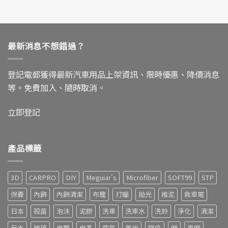
最新消息不想錯過？
登記電郵獲得最新汽車用品上架資訊、限時優惠、降價消息
等。免費加入、隨時取消。
立即登記
產品標籤
3D
CARPRO
DIY
Meguiar's
Microfiber
SOFT99
STP
保養
內飾
內飾清潔
布籠
打蠟
拋光
推泥
救車電
日本
殺菌
泡沫
泥膠
洗車
洗車水
洗鈴
淨化
清潔
無水
玻璃
皮籠
皮革
空氣
美光
膠件
蠟
車蠟