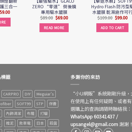
L 頭燈翻新
【最強驅水】GLACO
【擊退水痕】SOFT9
保護三合一
ZERO “零速” 倒後鏡
Hydro Flash 防污型
專用驅水鍍膜
水鍍膜 乾濕施作可
59.00
$
89.00
$
69.00
$
109.00
$
99.00
ORE
READ MORE
ADD TO CART
品標籤
多謝你的來訪
“小U網販”系統剛剛升級，
CARPRO
DIY
Meguiar's
在使用上有任何疑問、或者有
rofiber
SOFT99
STP
保養
選購上的查詢請隨時聯絡我：
飾
內飾清潔
布籠
打蠟
WhatsApp 60341437
/
光
推泥
救車電
日本
殺菌
upsangel@gmail.com
謝謝