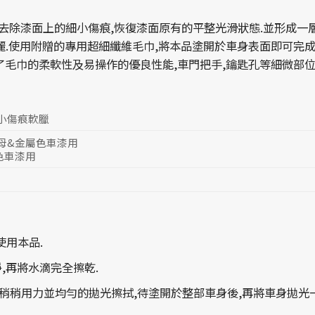
,去除漆面上的細小傷痕,恢復漆面原有的平整光滑狀態.並形成一
麗.使用附贈的專用超細纖維毛巾,將本品塗開於車身表面即可完成
了毛巾的柔軟性及易操作的優良性能,車門把手,鑰匙孔等細微部
小傷痕軟臘
母&金屬色車漆用
色車漆用
使用本品.
淨,再將水滴完全擦乾.
,稍稍用力並均勻的拋光擦拭,待塗開於整部車身後,再將車身拋光