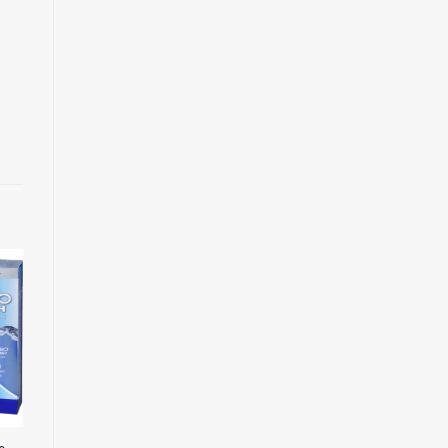
to
Add to
Add to
st
Wishlist
Wishlist
OUT OF STOCK