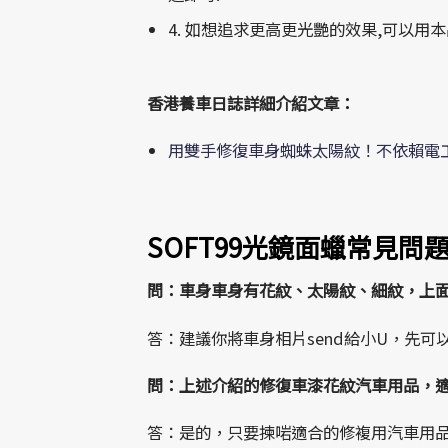
4. 如想追求更高更光艷的效果,可以用
香港養車日誌詳細介紹文章：
用雙手修復車身蜘蛛太陽紋！不依賴電
SOFT99光鏡面蠟常見問
問：車身車身有花紋、太陽紋、細紋，上
答：建議你將車身相片send給小U，先
問：上述介紹的修復車漆花紋汽車用品，適
答：是的，只要揀啱適合的修複用汽車用品