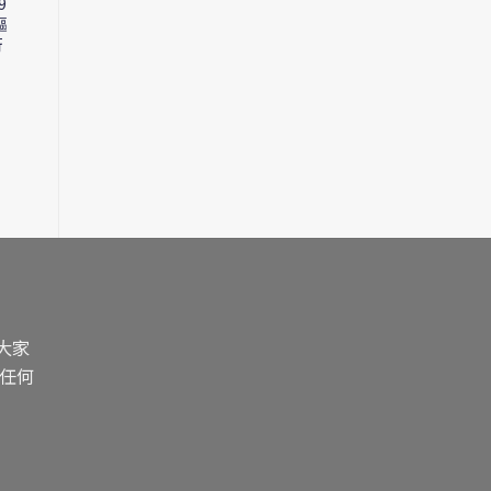
9
【自己整下車】 46件飛
【分子拋光】 SOFT99
驅
輪扳手套裝 六角匙士巴
光鏡面WAX 去小傷痕軟
行
拿拜拜
臘 填補微細花痕 免落蠟
$
89.00
$
119.00
READ MORE
SELECT OPTIONS
大家
任何
！