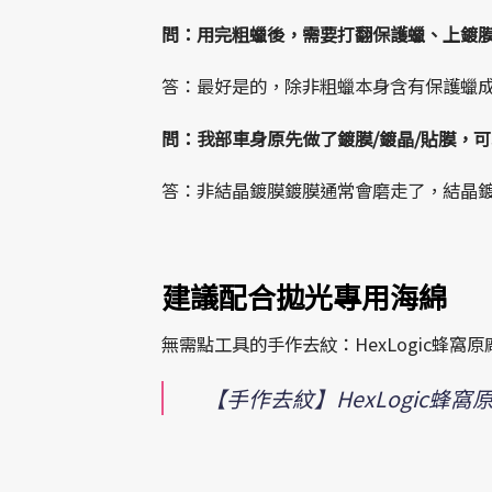
問：用完粗蠟後，需要打翻保護蠟、上鍍
答：最好是的，除非粗蠟本身含有保護蠟成分，
問：我部車身原先做了鍍膜/鍍晶/貼膜，
答：非結晶鍍膜鍍膜通常會磨走了，結晶
建議配合拋光專用海綿
無需點工具的手作去紋：HexLogic蜂窩
【手作去紋】HexLogic蜂