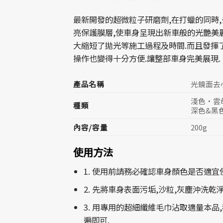
最新開發的超微粒子研磨劑,在打蠟的同時
亮保護膜層,使車身呈現出新車般的光艷美
大縮短了拋光等施工過程及時間.而且發揮
操作也變得十分方便.讓整部車身完美展現.
產品名稱
光鏡面去
淺色‧雲
種類
深色&黑
內容/容量
200g
使用方法
1. 使用前請務必確認車身顏色是否適宜
2. 先將車身表面污垢,沙粒,灰塵沖洗乾
3. 用專用的超細纖維毛巾沾取適量本品
遍即可.