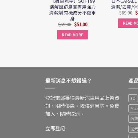
【蟲鳥剋星】SOFT99
日本CARAL
溶解蟲跡鳥糞專用強力
清潔/去黃/
清潔劑 有機成分不傷車
$
69.00
$
身
READ M
$
59.00
$
51.00
READ MORE
最新消息不想錯過？
產
登記電郵獲得最新汽車用品上架資
3D
訊、限時優惠、降價消息等。免費
Mic
加入、隨時取消。
內
立即登記
拋