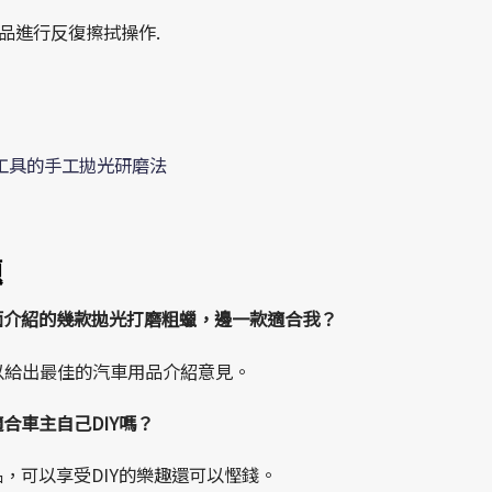
本品進行反復擦拭操作.
工具的手工拋光研磨法
題
面介紹的幾款拋光打磨粗蠟，邊一款適合我？
可以給出最佳的汽車用品介紹意見。
合車主自己DIY嗎？
，可以享受DIY的樂趣還可以慳錢。