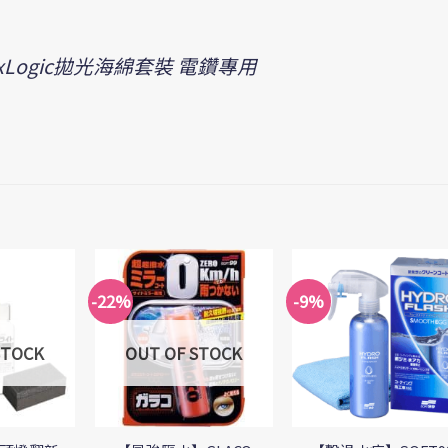
Logic拋光海綿套裝 電鑽專用
-22%
-9%
Add to
Add to
Add 
Wishlist
Wishlist
Wishli
STOCK
OUT OF STOCK