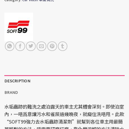
DESCRIPTION
BRAND
水垢蟲跡的難洗之處泊露天的車主尤其體會深刻。即使泊室
內，一唔爲意讓污水和雀屎過幾晚夜，就癡住洗唔甩。此款
“SOFT99強力去水垢蟲跡清潔劑”就幫到各位車主用最簡