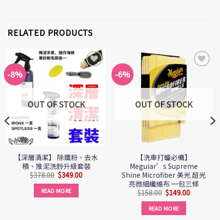
RELATED PRODUCTS
-8%
-6%
Add to
Add to
Wishlist
Wishlist
OUT OF STOCK
OUT OF STOCK
【深層清潔】 除鐵粉、去水
【洗車打蠟必備】
積、推泥洗鈴升級套裝
Meguiar’s Supreme
Shine Microfiber 美光 超光
$
378.00
$
349.00
亮微細纖維布 一包三條
READ MORE
$
158.00
$
149.00
READ MORE