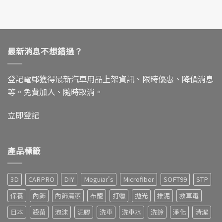
最新消息不想錯過？
登記電郵獲得最新汽車用品上架資訊、限時優惠、降價消息
等。免費加入、隨時取消。
立即登記
產品標籤
3D
CARPRO
DIY
Meguiar's
Microfiber
SOFT99
STP
保養
內飾
內飾清潔
布籠
打蠟
拋光
推泥
救車電
日本
殺菌
泡沫
泥膠
洗車
洗車水
洗鈴
淨化
清潔