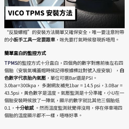
“反旋螺帽”的安裝方法簡單又確保安全，唯一要注意附帶
的
小扳手工具一定要跟車
，咪先要打氣時候發現拆唔甩。
簡單直白的監控方式
TPMS
的監控方式十分直白，四個角的數字對應前後左右四
個胎（安裝氣嘴蓋帽時候記得根據標註對號入座安裝），
白
色數字代表胎內氣壓
，單位可選Bar還是PSI。
3.0bar=300kpa， 多謝網友補充1bar = 14.5 psi，3.0Bar =
43.5psi，黃色數字是溫度。氣壓監測是十分準確，小U在一
個胎安裝時候放了一陣氣，顯示的數字就比其他三個胎低
0.1，
十分敏感
。然而溫度監測就覺得沒用，停在停車場四
個胎的溫度顯示都不一樣，唔喺好準。