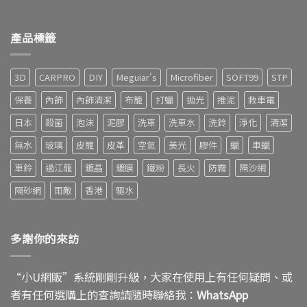
產品標籤
3D
CARPRO
DIY
Meguiar's
Microfiber
SOFT99
STP
保養
內飾
內飾清潔
布籠
打蠟
拋光
推泥
救車電
日本
殺菌
泡沫
泥膠
洗車
洗車水
洗鈴
淨化
清潔
無水
玻璃
皮籠
皮革
空氣
美光
膠件
蠟
車蠟
車鈴
過江龍
鍍晶
鍍膜
鐵粉
長火
防霧
隔沙網
隔砂網
雨敵
香港
驅水
多謝你的來訪
“小U網販”系統剛剛升級，大家在使用上有任何疑問、或
者有任何選購上的查詢請隨時聯絡我：
WhatsApp