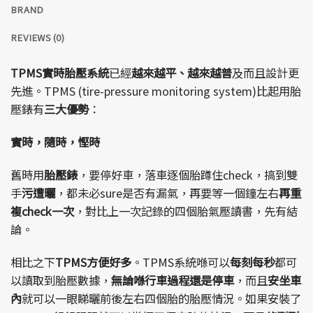
BRAND
REVIEWS (0)
TPMS實時胎壓系統
已經
越來越平、越來越普
及而且設計更
先進。TPMS (tire-pressure monitoring system)比起用胎
壓錶有
三大優勢
：
實時，隨時，慳時
舊時用
胎壓錶
，要停好車，落車逐個胎蹲住check，搞到雙
手
污遭曬
，都未必sure是否有漏氣，再要等一個鐘左右
再重
複check一次
，對比上一次記錄的四個胎氣壓讀書，先有結
論。
相比之下
TPMS方便好多
。TPMS系統喺可以
每刻每秒
都可
以讀取到胎壓數據，
無論喺行車過程還是停車
，而且
安坐車
內
就可以一眼睇曬前後左右四個胎的胎壓情況。如果安裝了