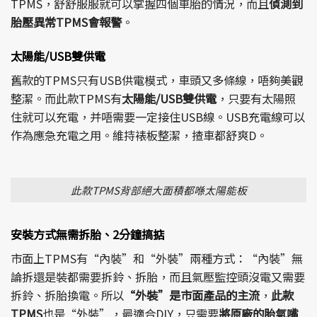
TPMS，舒舒服服就可以掌握四個車胎的情況，而且
偵測到
胎壓異常TPMS會報警
。
太陽能/USB雙供電
舊款的TPMS只有USB供電模式，車頭又多條線，唔夠美觀
整潔。而此款TPMS有
太陽能/USB雙供電
，只要有太陽照
住就可以充電，并唔需要一定接住USB線。USB充電線可以
作為應急充電之用。維持裱板整潔，揸車都舒爽D。
此款TPMS背部絕大面積都喺太陽能板
安裝方式無需拆胎、2分鐘搞掂
市面上TPMS有“內裝”和“外裝”兩種方式：“內裝”無
論拆還是裝都需要拆鈴、拆胎，而且氣壓監控頭沒電又需要
拆鈴、拆胎換電。所以
“外裝”是市面產品的主流
，
此款
TPMS
也是“外裝”，最適合DIY，只需要
將原廠的胎氣嘴